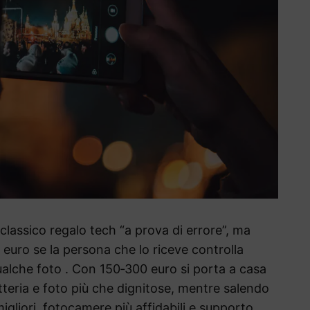
classico regalo tech “a prova di errore”, ma
uro se la persona che lo riceve controlla
alche foto . Con 150‑300 euro si porta a casa
teria e foto più che dignitose, mentre salendo
gliori, fotocamere più affidabili e supporto