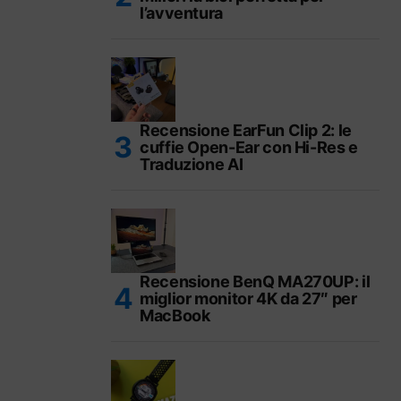
l’avventura
Recensione EarFun Clip 2: le
cuffie Open-Ear con Hi-Res e
Traduzione AI
Recensione BenQ MA270UP: il
miglior monitor 4K da 27″ per
MacBook