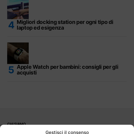
Migliori docking station per ogni tipo di
laptop ed esigenza
Apple Watch per bambini: consigli per gli
acquisti
CHI SIAMO
PUBBLICITÀ
Gestisci il consenso