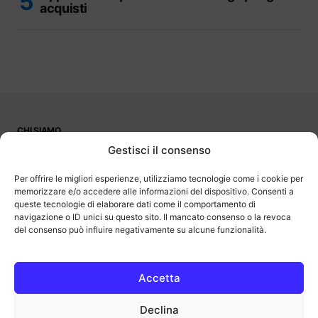
acquisti
CHI SIAMO
PUBBLICITÀ
Gestisci il consenso
CONTATTI
LAVORA CON NOI
Per offrire le migliori esperienze, utilizziamo tecnologie come i cookie per
memorizzare e/o accedere alle informazioni del dispositivo. Consenti a
queste tecnologie di elaborare dati come il comportamento di
navigazione o ID unici su questo sito. Il mancato consenso o la revoca
del consenso può influire negativamente su alcune funzionalità.
OutOfBit
Outofbit.it partecipa al Programma Affiliazione Amazon EU, un
programma di affiliazione che consente ai siti di percepire una
commissione pubblicitaria pubblicizzando e fornendo link al sito
Accetta
Amazon.it. Amazon e il logo Amazon sono marchi registrati di
Amazon.com, Inc. o delle sue affiliate.
Declina
COPYRIGHT © 2013-2025 OUTOFBIT P.IVA 04140830243, TUTTI I