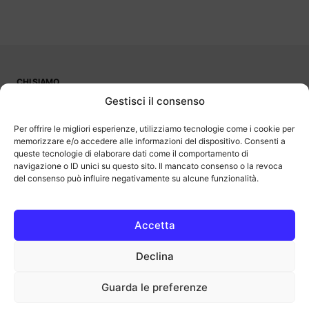
CHI SIAMO
PUBBLICITÀ
Gestisci il consenso
CONTATTI
LAVORA CON NOI
Per offrire le migliori esperienze, utilizziamo tecnologie come i cookie per
memorizzare e/o accedere alle informazioni del dispositivo. Consenti a
queste tecnologie di elaborare dati come il comportamento di
navigazione o ID unici su questo sito. Il mancato consenso o la revoca
del consenso può influire negativamente su alcune funzionalità.
OutOfBit
Outofbit.it partecipa al Programma Affiliazione Amazon EU, un
programma di affiliazione che consente ai siti di percepire una
commissione pubblicitaria pubblicizzando e fornendo link al sito
Accetta
Amazon.it. Amazon e il logo Amazon sono marchi registrati di
Amazon.com, Inc. o delle sue affiliate.
Declina
COPYRIGHT © 2013-2025 OUTOFBIT P.IVA 04140830243, TUTTI I
DIRITTI RISERVATI.
outofbit.it@gmail.com | outofbit@pec.it
Guarda le preferenze
Privacy
Cookie
Note legali