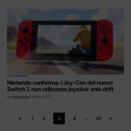
PC E GAMING
Nintendo conferma: i Joy-Con del nuovo
Switch 2 non utilizzano joystick anti-drift
by
Redazione
7 Aprile 2025
1
2
3
4
…
39