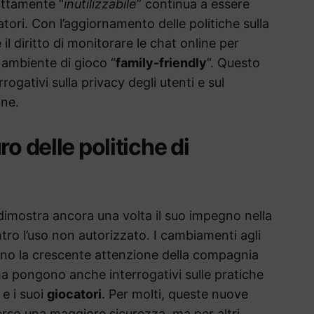
attamente “
inutilizzabile
” continua a essere
tori. Con l’aggiornamento delle politiche sulla
il diritto di monitorare le chat online per
n ambiente di gioco “
family-friendly
”. Questo
rogativi sulla privacy degli utenti e sul
ine.
o delle politiche di
imostra ancora una volta il suo impegno nella
tro l’uso non autorizzato. I cambiamenti agli
ano la crescente attenzione della compagnia
ma pongono anche interrogativi sulle pratiche
e i suoi
giocatori
. Per molti, queste nuove
rso una maggiore sicurezza, ma per altri,