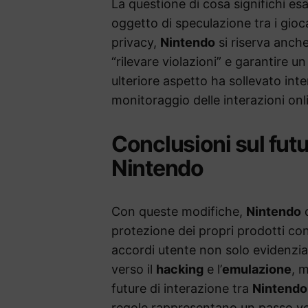
La questione di cosa significhi es
oggetto di speculazione tra i gioca
privacy,
Nintendo
si riserva anche 
“rilevare violazioni” e garantire u
ulteriore aspetto ha sollevato inter
monitoraggio delle interazioni onl
Conclusioni sul futur
Nintendo
Con queste modifiche,
Nintendo
d
protezione dei propri prodotti con
accordi utente non solo evidenzi
verso il
hacking
e l’
emulazione
, 
future di interazione tra
Nintendo
regole rappresentano un passo ve