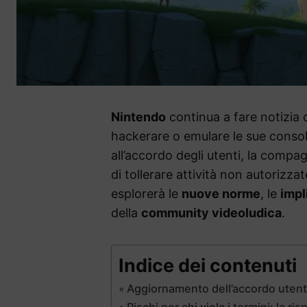
Nintendo
continua a fare notizia c
hackerare o emulare le sue consol
all’accordo degli utenti, la comp
di tollerare attività non autorizza
esplorerà le
nuove norme
, le
impl
della
community videoludica
.
Indice dei contenuti
Aggiornamento dell’accordo utent
Rischi per chi viola i termini: la r