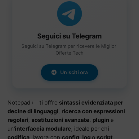
Seguici su Telegram
Seguici su Telegram per ricevere le Migliori
Offerte Tech
Unisciti ora
Notepad++ ti offre
sintassi evidenziata per
decine di linguaggi
,
ricerca con espressioni
regolari
,
sostituzioni avanzate
,
plugin
e
un’
interfaccia modulare
, ideale per chi
codifica
, lavora con
config
,
log
o
script
.