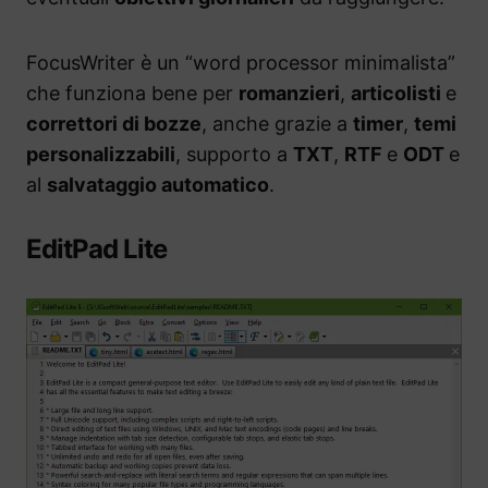
FocusWriter è un “word processor minimalista”
che funziona bene per
romanzieri
,
articolisti
e
correttori di bozze
, anche grazie a
timer
,
temi
personalizzabili
, supporto a
TXT
,
RTF
e
ODT
e
al
salvataggio automatico
.
EditPad Lite