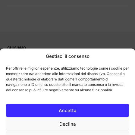
CHI SIAMO
PUBBLICITÀ
Gestisci il consenso
CONTATTI
LAVORA CON NOI
Per offrire le migliori esperienze, utilizziamo tecnologie come i cookie per
memorizzare e/o accedere alle informazioni del dispositivo. Consenti a
queste tecnologie di elaborare dati come il comportamento di
navigazione o ID unici su questo sito. Il mancato consenso o la revoca
del consenso può influire negativamente su alcune funzionalità.
OutOfBit
Outofbit.it partecipa al Programma Affiliazione Amazon EU, un
programma di affiliazione che consente ai siti di percepire una
commissione pubblicitaria pubblicizzando e fornendo link al sito
Accetta
Amazon.it. Amazon e il logo Amazon sono marchi registrati di
Amazon.com, Inc. o delle sue affiliate.
Declina
COPYRIGHT © 2013-2025 OUTOFBIT P.IVA 04140830243, TUTTI I
DIRITTI RISERVATI.