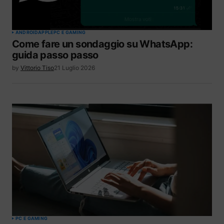
ANDROID
APPLE
PC E GAMING
Come fare un sondaggio su WhatsApp:
guida passo passo
by
Vittorio Tiso
21 Luglio 2026
PC E GAMING