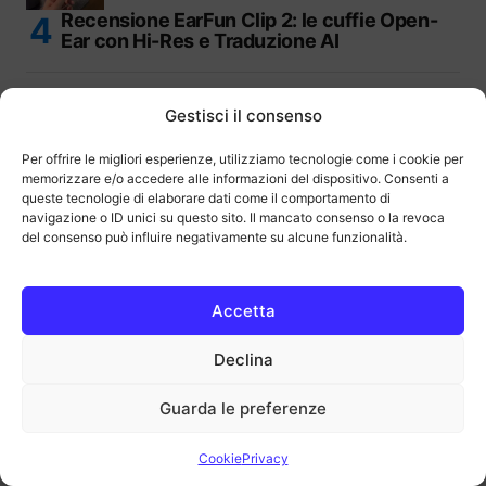
Recensione EarFun Clip 2: le cuffie Open-
Ear con Hi-Res e Traduzione AI
Gestisci il consenso
Per offrire le migliori esperienze, utilizziamo tecnologie come i cookie per
memorizzare e/o accedere alle informazioni del dispositivo. Consenti a
Recensione BenQ MA270UP: il miglior
queste tecnologie di elaborare dati come il comportamento di
monitor 4K da 27″ per MacBook
navigazione o ID unici su questo sito. Il mancato consenso o la revoca
del consenso può influire negativamente su alcune funzionalità.
Ultime Guide all'Acquisto
Accetta
Declina
Migliori microSD per smartphone e
fotocamere del 2026
Guarda le preferenze
Cookie
Privacy