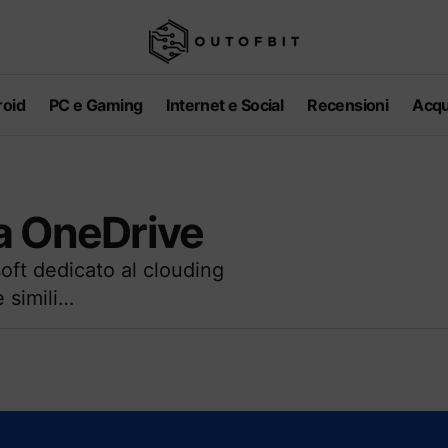
oid
PC e Gaming
Internet e Social
Recensioni
Acqu
a OneDrive
oft dedicato al clouding
 simili…