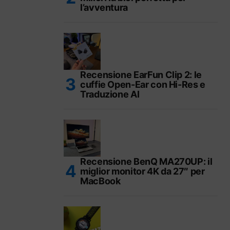
l’avventura
Recensione EarFun Clip 2: le
cuffie Open-Ear con Hi-Res e
Traduzione AI
Recensione BenQ MA270UP: il
miglior monitor 4K da 27″ per
MacBook