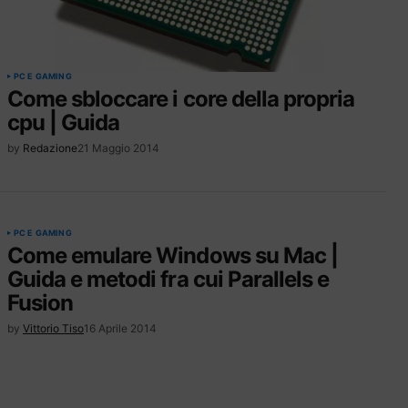
PC E GAMING
Come sbloccare i core della propria
cpu | Guida
by
Redazione
21 Maggio 2014
PC E GAMING
Come emulare Windows su Mac |
Guida e metodi fra cui Parallels e
Fusion
by
Vittorio Tiso
16 Aprile 2014