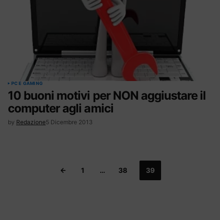
PC E GAMING
10 buoni motivi per NON aggiustare il
computer agli amici
by
Redazione
5 Dicembre 2013
1
…
38
39