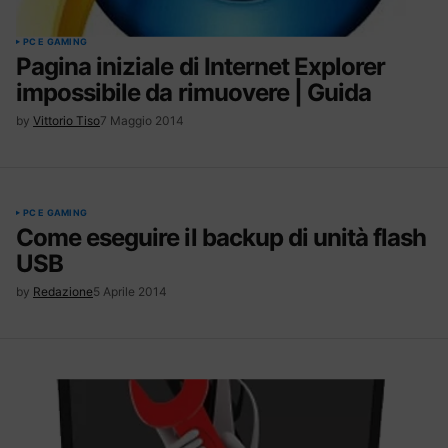
PC E GAMING
Pagina iniziale di Internet Explorer
impossibile da rimuovere | Guida
by
Vittorio Tiso
7 Maggio 2014
PC E GAMING
Come eseguire il backup di unità flash
USB
by
Redazione
5 Aprile 2014