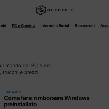
oid
PC e Gaming
Internet e Social
Recensioni
Acqu
sul mondo dei PC e del
 trucchi e prezzi.
PC E GAMING
Come farsi rimborsare Windows
preinstallato