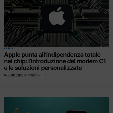
APPLE
Apple punta all’indipendenza totale
nei chip: l’introduzione del modem C1
e le soluzioni personalizzate
by
Redazione
16 Maggio 2025