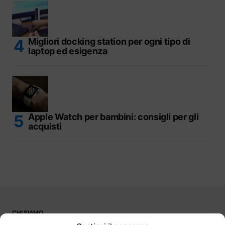
Migliori docking station per ogni tipo di
laptop ed esigenza
Apple Watch per bambini: consigli per gli
acquisti
CHI SIAMO
PUBBLICITÀ