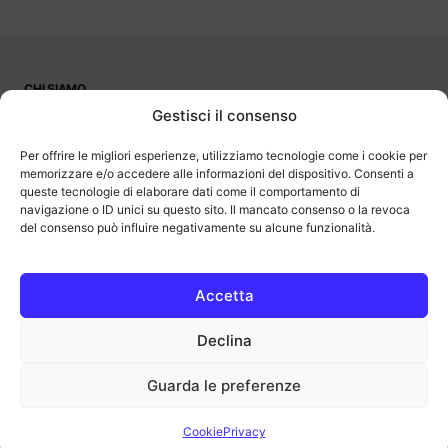
CHI SIAMO
PUBBLICITÀ
Gestisci il consenso
CONTATTI
LAVORA CON NOI
Per offrire le migliori esperienze, utilizziamo tecnologie come i cookie per
memorizzare e/o accedere alle informazioni del dispositivo. Consenti a
queste tecnologie di elaborare dati come il comportamento di
navigazione o ID unici su questo sito. Il mancato consenso o la revoca
del consenso può influire negativamente su alcune funzionalità.
OutOfBit
Outofbit.it partecipa al Programma Affiliazione Amazon EU, un
programma di affiliazione che consente ai siti di percepire una
commissione pubblicitaria pubblicizzando e fornendo link al sito
Accetta
Amazon.it. Amazon e il logo Amazon sono marchi registrati di
Amazon.com, Inc. o delle sue affiliate.
Declina
COPYRIGHT © 2013-2025 OUTOFBIT P.IVA 04140830243, TUTTI I
DIRITTI RISERVATI.
outofbit.it@gmail.com | outofbit@pec.it
Guarda le preferenze
Privacy
Cookie
Note legali
Cookie
Privacy