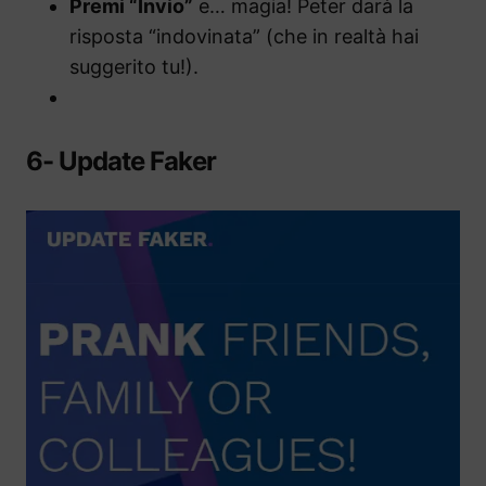
Premi “Invio”
e… magia! Peter darà la
risposta “indovinata” (che in realtà hai
suggerito tu!).
6- Update Faker