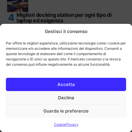
Migliori docking station per ogni tipo di
laptop ed esigenza
Gestisci il consenso
Per offrire le migliori esperienze, utilizziamo tecnologie come i cookie per
memorizzare e/o accedere alle informazioni del dispositivo. Consenti a
queste tecnologie di elaborare dati come il comportamento di
Apple Watch per bambini: consigli per gli
navigazione o ID unici su questo sito. Il mancato consenso o la revoca
acquisti
del consenso può influire negativamente su alcune funzionalità.
Accetta
Declina
Guarda le preferenze
CHI SIAMO
PUBBLICITÀ
Cookie
Privacy
CONTATTI
LAVORA CON NOI