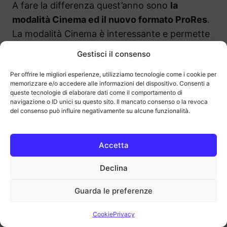
A fare la differenza quest’anno sono
la
modalità Cinema ed il nuovo formato ProRes
.
La modalità Cinema è interessante e permette
una gestione della messa a fuoco che simula
Gestisci il consenso
quelle dei film. Personalmente l’ho usata per
Per offrire le migliori esperienze, utilizziamo tecnologie come i cookie per
capirne il funzionamento e poco più, gira bene
memorizzare e/o accedere alle informazioni del dispositivo. Consenti a
ma non l’ho trovata particolarmente utile per le
queste tecnologie di elaborare dati come il comportamento di
navigazione o ID unici su questo sito. Il mancato consenso o la revoca
mie necessità. Il formato ProRes permette di
del consenso può influire negativamente su alcune funzionalità.
girare video professionali perfetti per l’editing
in post produzione, questo formato è dedicato
Accetta
ai professionisti e non vi tornerà
particolarmente utile per i video delle vacanze.
Declina
Se però siete dei professionisti ed usate il
vostro iPhone per girare video allora ne
Guarda le preferenze
rimarrete entusiasti.
Cookie
Privacy