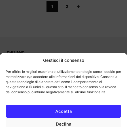
1
2
CHI SIAMO
PUBBLICITÀ
Gestisci il consenso
CONTATTI
LAVORA CON NOI
Per offrire le migliori esperienze, utilizziamo tecnologie come i cookie per
memorizzare e/o accedere alle informazioni del dispositivo. Consenti a
queste tecnologie di elaborare dati come il comportamento di
navigazione o ID unici su questo sito. Il mancato consenso o la revoca
del consenso può influire negativamente su alcune funzionalità.
OutOfBit
Outofbit.it partecipa al Programma Affiliazione Amazon EU, un
programma di affiliazione che consente ai siti di percepire una
commissione pubblicitaria pubblicizzando e fornendo link al sito
Accetta
Amazon.it. Amazon e il logo Amazon sono marchi registrati di
Amazon.com, Inc. o delle sue affiliate.
Declina
COPYRIGHT © 2013-2025 OUTOFBIT P.IVA 04140830243, TUTTI I