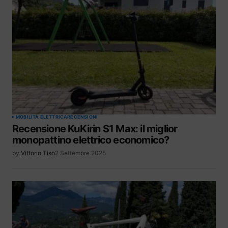
MOBILITÀ ELETTRICA
RECENSIONI
Recensione KuKirin S1 Max: il miglior
monopattino elettrico economico?
by
Vittorio Tiso
2 Settembre 2025