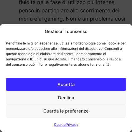
fluidità nelle fase di utilizzo più intense,
penso in particolare allo scorrimento dei
menu e al gaming. Non è un problema così
importante ad essere sinceri, l’esperienza
Gestisci il consenso
resta fluida e lo schermo davvero
piacevole da utilizzare, ma sapere che c’è
Per offrire le migliori esperienze, utilizziamo tecnologie come i cookie per
memorizzare e/o accedere alle informazioni del dispositivo. Consenti a
chi fa meglio, molto meglio, dovrebbe
queste tecnologie di elaborare dati come il comportamento di
spingere Apple ad aggiornare i display nei
navigazione o ID unici su questo sito. Il mancato consenso o la revoca
del consenso può influire negativamente su alcune funzionalità.
prossimi iPhone 12s o iPhone 12, magari
introducendo anche l’always-on display.
Accetta
Cornici azzerate e notch ridotto
: è giunta
l’ora di azzerare le cornici e di produrre il
Declina
primo iPhone con un display in grado di
coprire la parte frontale del dispositivo.
Guarda le preferenze
Oltre a questo, mi piacerebbe davvero
Cookie
Privacy
vedere un notch più compatto, o