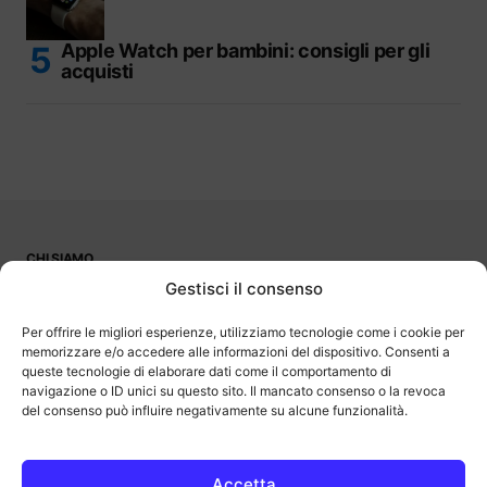
Apple Watch per bambini: consigli per gli
acquisti
CHI SIAMO
PUBBLICITÀ
Gestisci il consenso
CONTATTI
LAVORA CON NOI
Per offrire le migliori esperienze, utilizziamo tecnologie come i cookie per
memorizzare e/o accedere alle informazioni del dispositivo. Consenti a
queste tecnologie di elaborare dati come il comportamento di
navigazione o ID unici su questo sito. Il mancato consenso o la revoca
del consenso può influire negativamente su alcune funzionalità.
OutOfBit
Outofbit.it partecipa al Programma Affiliazione Amazon EU, un
programma di affiliazione che consente ai siti di percepire una
commissione pubblicitaria pubblicizzando e fornendo link al sito
Accetta