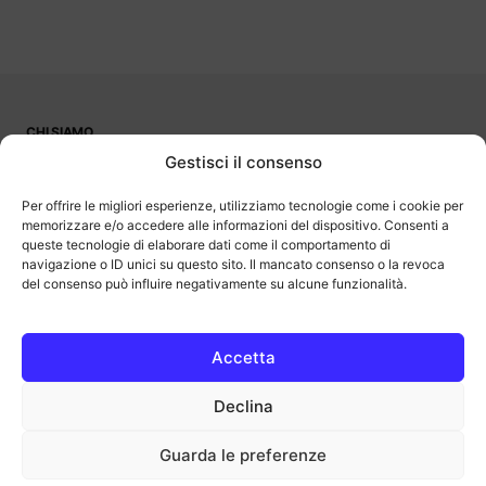
CHI SIAMO
PUBBLICITÀ
Gestisci il consenso
CONTATTI
LAVORA CON NOI
Per offrire le migliori esperienze, utilizziamo tecnologie come i cookie per
memorizzare e/o accedere alle informazioni del dispositivo. Consenti a
queste tecnologie di elaborare dati come il comportamento di
navigazione o ID unici su questo sito. Il mancato consenso o la revoca
del consenso può influire negativamente su alcune funzionalità.
OutOfBit
Outofbit.it partecipa al Programma Affiliazione Amazon EU, un
programma di affiliazione che consente ai siti di percepire una
commissione pubblicitaria pubblicizzando e fornendo link al sito
Accetta
Amazon.it. Amazon e il logo Amazon sono marchi registrati di
Amazon.com, Inc. o delle sue affiliate.
Declina
COPYRIGHT © 2013-2025 OUTOFBIT P.IVA 04140830243, TUTTI I
DIRITTI RISERVATI.
outofbit.it@gmail.com | outofbit@pec.it
Guarda le preferenze
Privacy
Cookie
Note legali