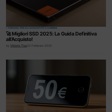
CONSIGLI PER GLI ACQUISTI
PC E GAMING
🚀 Migliori SSD 2025: La Guida Definitiva
all’Acquisto!
by
Vittorio Tiso
23 Febbraio 2025