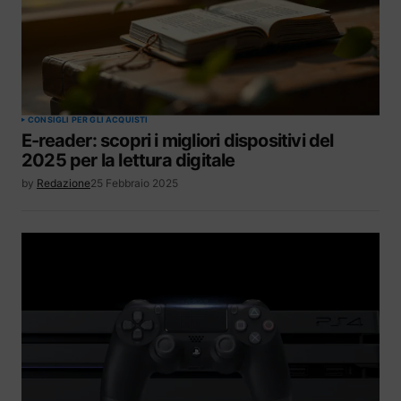
CONSIGLI PER GLI ACQUISTI
E-reader: scopri i migliori dispositivi del
2025 per la lettura digitale
by
Redazione
25 Febbraio 2025