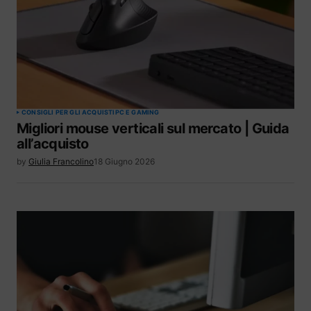
CONSIGLI PER GLI ACQUISTI
PC E GAMING
Migliori mouse verticali sul mercato | Guida
all’acquisto
by
Giulia Francolino
18 Giugno 2026