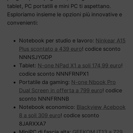
tablet, PC portatili e mini PC ti aspettano.
Esploriamo insieme le opzioni più innovative e
convenienti:
Notebook per studio e lavoro:
Ninkear A15
Plus scontato a 439 euro
! codice sconto
NNNSJYGDP
Tablet:
N-one NPad X1 a soli 174,99 euro
!
codice sconto NNNFRNPX1
Portatile da gaming:
N-one Nbook Pro
Dual Screen in offerta a 799 euro
! codice
sconto NNNFRNNB
Notebook economico:
Blackview Acebook
8 a soli 309 euro
! codice sconto
8JARXXA7
MiniPC di fascia alta:
GEEKOM IT13 a 729