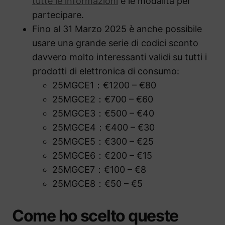
tutte le informazioni
e le modalità per
partecipare.
Fino al 31 Marzo 2025 è anche possibile
usare una grande serie di codici sconto
davvero molto interessanti validi su tutti i
prodotti di elettronica di consumo:
25MGCE1：€1200 – €80
25MGCE2：€700 – €60
25MGCE3：€500 – €40
25MGCE4：€400 – €30
25MGCE5：€300 – €25
25MGCE6：€200 – €15
25MGCE7：€100 – €8
25MGCE8：€50 – €5
Come ho scelto queste