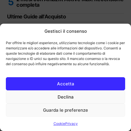
completa
Ultime Guide all'Acquisto
Gestisci il consenso
Per offrire le migliori esperienze, utilizziamo tecnologie come i cookie per
memorizzare e/o accedere alle informazioni del dispositivo. Consenti a
Migliori Chromebook: Guida completa
queste tecnologie di elaborare dati come il comportamento di
all’acquisto
navigazione o ID unici su questo sito. Il mancato consenso o la revoca
del consenso può influire negativamente su alcune funzionalità.
Accetta
Migliori mouse verticali sul mercato | Guida
Declina
all’acquisto
Guarda le preferenze
Cookie
Privacy