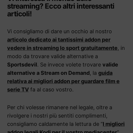
streaming? Ecco altri interessanti
articoli!
Vi consigliamo di dare un occhio al nostro
articolo dedicato ai tantissimi addon per
vedere in streaming lo sport gratuitamente
, in
modo da trovare valide alternative a
Sportsdevil
. Se invece volete trovare
valide
alternative a Stream on Demand
, la
guida
relativa ai migliori addon per guardare film e
serie TV
fa al caso vostro.
Per chi volesse rimanere nel legale, oltre a
rivolgere i nostri più sentiti complimenti,
consigliamo caldamente la lettura de “
I migliori
addon legali Kodi per il vostro mediacenter
“.