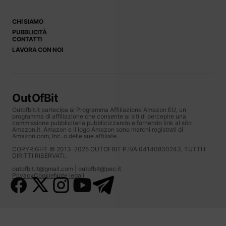
CHI SIAMO
PUBBLICITÀ
CONTATTI
LAVORA CON NOI
OutOfBit
Outofbit.it partecipa al Programma Affiliazione Amazon EU, un
programma di affiliazione che consente ai siti di percepire una
commissione pubblicitaria pubblicizzando e fornendo link al sito
Amazon.it. Amazon e il logo Amazon sono marchi registrati di
Amazon.com, Inc. o delle sue affiliate.
COPYRIGHT © 2013-2025 OUTOFBIT P.IVA 04140830243, TUTTI I
DIRITTI RISERVATI.
outofbit.it@gmail.com | outofbit@pec.it
Privacy
Cookie
Note legali