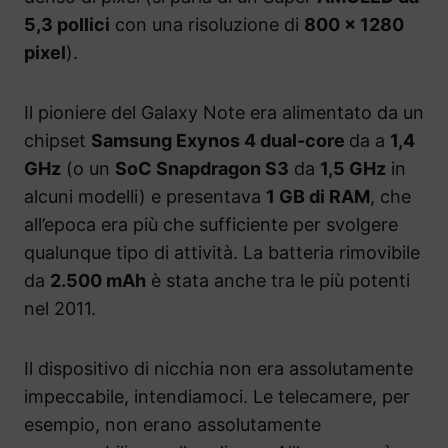
5,3 pollici
con una risoluzione di
800 x 1280
pixel
).
Il pioniere del Galaxy Note era alimentato da un
chipset
Samsung Exynos 4 dual-core
da a
1,4
GHz
(o un
SoC Snapdragon S3
da
1,5 GHz
in
alcuni modelli) e presentava
1 GB di RAM
, che
all’epoca era più che sufficiente per svolgere
qualunque tipo di attività. La batteria rimovibile
da
2.500 mAh
è stata anche tra le più potenti
nel 2011.
Il dispositivo di nicchia non era assolutamente
impeccabile, intendiamoci. Le telecamere, per
esempio, non erano assolutamente