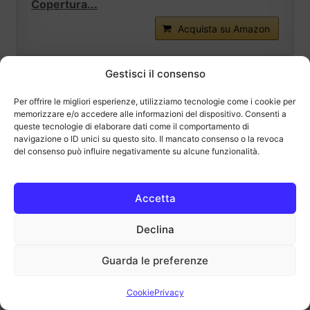
Copertura...
Acquista su Amazon
Gestisci il consenso
Per offrire le migliori esperienze, utilizziamo tecnologie come i cookie per
memorizzare e/o accedere alle informazioni del dispositivo. Consenti a
queste tecnologie di elaborare dati come il comportamento di
navigazione o ID unici su questo sito. Il mancato consenso o la revoca
del consenso può influire negativamente su alcune funzionalità.
Seguici su Telegram
Seguici su Telegram per ricevere le Migliori
Accetta
Offerte Tech
Declina
Unisciti ora
Guarda le preferenze
Cookie
Privacy