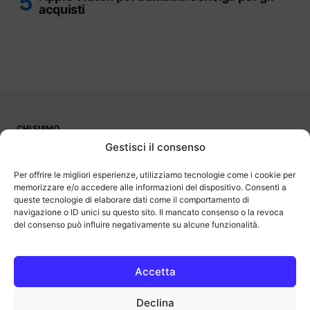
acquisti
CHI SIAMO
PUBBLICITÀ
Gestisci il consenso
CONTATTI
LAVORA CON NOI
Per offrire le migliori esperienze, utilizziamo tecnologie come i cookie per
memorizzare e/o accedere alle informazioni del dispositivo. Consenti a
queste tecnologie di elaborare dati come il comportamento di
navigazione o ID unici su questo sito. Il mancato consenso o la revoca
del consenso può influire negativamente su alcune funzionalità.
OutOfBit
Outofbit.it partecipa al Programma Affiliazione Amazon EU, un
programma di affiliazione che consente ai siti di percepire una
commissione pubblicitaria pubblicizzando e fornendo link al sito
Accetta
Amazon.it. Amazon e il logo Amazon sono marchi registrati di
Amazon.com, Inc. o delle sue affiliate.
Declina
COPYRIGHT © 2013-2025 OUTOFBIT P.IVA 04140830243, TUTTI I