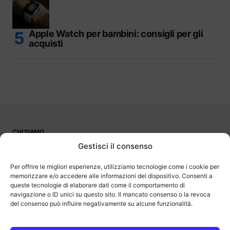
Apple Watch per bambini: consigli per gli
acquisti
CHI SIAMO
PUBBLICITÀ
Gestisci il consenso
CONTATTI
LAVORA CON NOI
Per offrire le migliori esperienze, utilizziamo tecnologie come i cookie per
memorizzare e/o accedere alle informazioni del dispositivo. Consenti a
queste tecnologie di elaborare dati come il comportamento di
navigazione o ID unici su questo sito. Il mancato consenso o la revoca
del consenso può influire negativamente su alcune funzionalità.
OutOfBit
Outofbit.it partecipa al Programma Affiliazione Amazon EU, un
programma di affiliazione che consente ai siti di percepire una