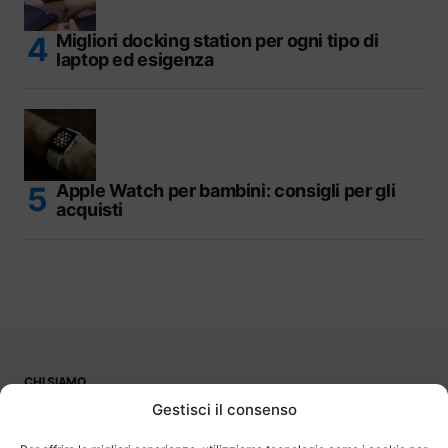
Migliori docking station per ogni tipo di
laptop ed esigenza
Apple Watch per bambini: consigli per gli
acquisti
CHI SIAMO
PUBBLICITÀ
Gestisci il consenso
CONTATTI
LAVORA CON NOI