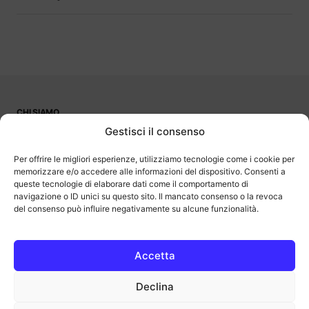
CHI SIAMO
PUBBLICITÀ
Gestisci il consenso
CONTATTI
LAVORA CON NOI
Per offrire le migliori esperienze, utilizziamo tecnologie come i cookie per
memorizzare e/o accedere alle informazioni del dispositivo. Consenti a
queste tecnologie di elaborare dati come il comportamento di
navigazione o ID unici su questo sito. Il mancato consenso o la revoca
del consenso può influire negativamente su alcune funzionalità.
OutOfBit
Outofbit.it partecipa al Programma Affiliazione Amazon EU, un
programma di affiliazione che consente ai siti di percepire una
commissione pubblicitaria pubblicizzando e fornendo link al sito
Accetta
Amazon.it. Amazon e il logo Amazon sono marchi registrati di
Amazon.com, Inc. o delle sue affiliate.
Declina
COPYRIGHT © 2013-2025 OUTOFBIT P.IVA 04140830243, TUTTI I
DIRITTI RISERVATI.