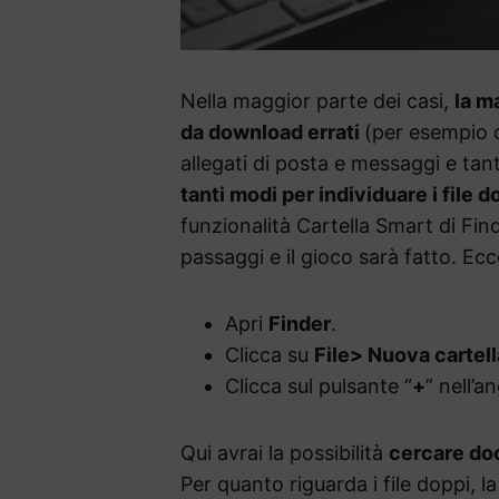
Nella maggior parte dei casi,
la m
da download errati
(per esempio c
allegati di posta e messaggi e ta
tanti modi per individuare i file d
funzionalità Cartella Smart di Find
passaggi e il gioco sarà fatto. Ec
Apri
Finder
.
Clicca su
File> Nuova cartel
Clicca sul pulsante “
+
” nell’a
Qui avrai la possibilità
cercare docu
Per quanto riguarda i file doppi, la 