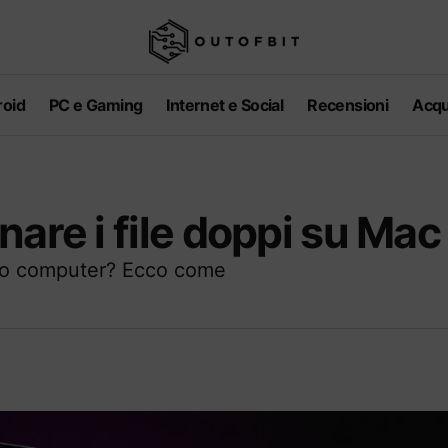
oid
PC e Gaming
Internet e Social
Recensioni
Acqu
are i file doppi su Mac
 tuo computer? Ecco come