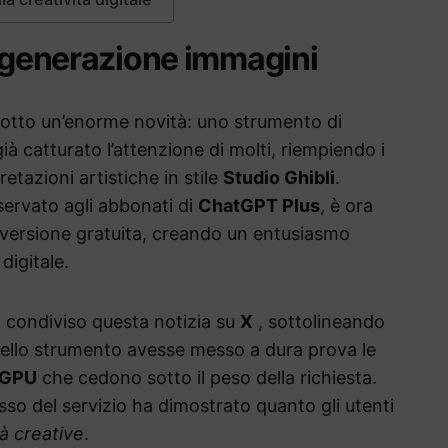
a generazione immagini
otto un’enorme novità: uno strumento di
à catturato l’attenzione di molti, riempiendo i
etazioni artistiche in stile
Studio Ghibli
.
servato agli abbonati di
ChatGPT Plus
, è ora
a versione gratuita, creando un entusiasmo
digitale.
a condiviso questa notizia su
X
, sottolineando
dello strumento avesse messo a dura prova le
GPU
che cedono sotto il peso della richiesta.
so del servizio ha dimostrato quanto gli utenti
à creative
.