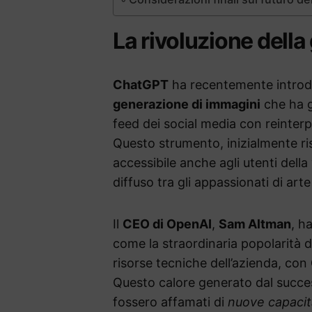
La rivoluzione dell
ChatGPT
ha recentemente introd
generazione di immagini
che ha gi
feed dei social media con reinterpr
Questo strumento, inizialmente ri
accessibile anche agli utenti dell
diffuso tra gli appassionati di arte 
Il
CEO di OpenAI
,
Sam Altman
, h
come la straordinaria popolarità 
risorse tecniche dell’azienda, con
Questo calore generato dal succes
fossero affamati di
nuove capacit