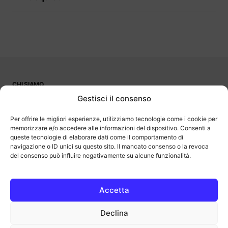
CHI SIAMO
PUBBLICITÀ
Gestisci il consenso
CONTATTI
LAVORA CON NOI
Per offrire le migliori esperienze, utilizziamo tecnologie come i cookie per
memorizzare e/o accedere alle informazioni del dispositivo. Consenti a
queste tecnologie di elaborare dati come il comportamento di
navigazione o ID unici su questo sito. Il mancato consenso o la revoca
del consenso può influire negativamente su alcune funzionalità.
OutOfBit
Outofbit.it partecipa al Programma Affiliazione Amazon EU, un
programma di affiliazione che consente ai siti di percepire una
commissione pubblicitaria pubblicizzando e fornendo link al sito
Accetta
Amazon.it. Amazon e il logo Amazon sono marchi registrati di
Amazon.com, Inc. o delle sue affiliate.
Declina
COPYRIGHT © 2013-2025 OUTOFBIT P.IVA 04140830243, TUTTI I
DIRITTI RISERVATI.