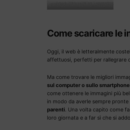
xr:d:DAFqCFOUAXE:32,j:4336250319657229
Come scaricare le 
Oggi, il web è letteralmente coste
affettuosi, perfetti per rallegrare
Ma come trovare le migliori immag
sul computer o sullo smartphone
come ottenere le immagini più belle
in modo da averle sempre pronte a
parenti
. Una volta capito come far
loro giornata e a far sì che si ad