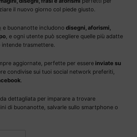
agini, disegni, frasi e aforismi
perfetti per
ziare il nuovo giorno col piede giusto.
o
e buonanotte includono
disegni, aforismi,
ipo
, e ogni utente può scegliere quelle più adatte
e intende trasmettere.
empre aggiornate, perfette per essere
inviate su
e condivise sui tuoi social network preferiti,
acebook
.
ida dettagliata per imparare a trovare
ni di buonanotte, salvarle sullo smartphone o
.