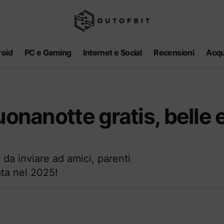
oid
PC e Gaming
Internet e Social
Recensioni
Acqu
uonanotte gratis, belle 
 da inviare ad amici, parenti
ata nel 2025!