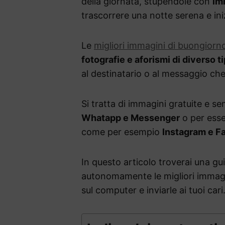
della giornata, stupendole con
imm
trascorrere una notte serena e ini
Le
migliori immagini di buongiorn
fotografie e aforismi di diverso t
al destinatario o al messaggio ch
Si tratta di immagini gratuite e s
Whatapp e Messenger
o per esser
come per esempio
Instagram e F
In questo articolo troverai una gu
autonomamente le migliori immagi
sul computer e inviarle ai tuoi cari