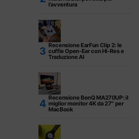
l’avventura
Recensione EarFun Clip 2: le
cuffie Open-Ear con Hi-Res e
Traduzione AI
Recensione BenQ MA270UP: il
miglior monitor 4K da 27″ per
MacBook