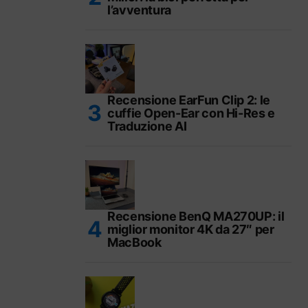
l’avventura
Recensione EarFun Clip 2: le
cuffie Open-Ear con Hi-Res e
Traduzione AI
Recensione BenQ MA270UP: il
miglior monitor 4K da 27″ per
MacBook