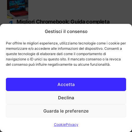
Migliori Chromebook: Guida completa
all’acquisto
Gestisci il consenso
Per offrire le migliori esperienze, utilizziamo tecnologie come i cookie per
memorizzare e/o accedere alle informazioni del dispositivo. Consenti a
queste tecnologie di elaborare dati come il comportamento di
navigazione o ID unici su questo sito. Il mancato consenso o la revoca
del consenso può influire negativamente su alcune funzionalità.
Migliori mouse verticali sul mercato | Guida
all’acquisto
Accetta
Declina
Migliori mouse per PC del 2026 | Guida
Guarda le preferenze
all’acquisto
Cookie
Privacy