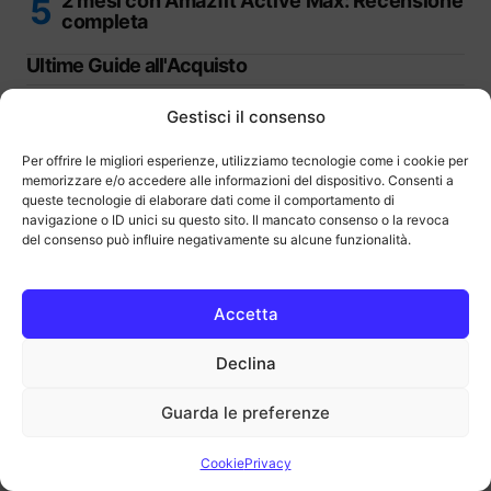
2 mesi con Amazfit Active Max: Recensione
completa
Ultime Guide all'Acquisto
Gestisci il consenso
Per offrire le migliori esperienze, utilizziamo tecnologie come i cookie per
memorizzare e/o accedere alle informazioni del dispositivo. Consenti a
Migliori Chromebook: Guida completa
queste tecnologie di elaborare dati come il comportamento di
all’acquisto
navigazione o ID unici su questo sito. Il mancato consenso o la revoca
del consenso può influire negativamente su alcune funzionalità.
Accetta
Migliori mouse verticali sul mercato | Guida
Declina
all’acquisto
Guarda le preferenze
Cookie
Privacy