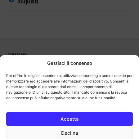
acquisti
CHI SIAMO
PUBBLICITÀ
Gestisci il consenso
CONTATTI
LAVORA CON NOI
Per offrire le migliori esperienze, utilizziamo tecnologie come i cookie per
memorizzare e/o accedere alle informazioni del dispositivo. Consenti a
queste tecnologie di elaborare dati come il comportamento di
navigazione o ID unici su questo sito. Il mancato consenso o la revoca
del consenso può influire negativamente su alcune funzionalità.
OutOfBit
Outofbit.it partecipa al Programma Affiliazione Amazon EU, un
programma di affiliazione che consente ai siti di percepire una
commissione pubblicitaria pubblicizzando e fornendo link al sito
Accetta
Amazon.it. Amazon e il logo Amazon sono marchi registrati di
Amazon.com, Inc. o delle sue affiliate.
Declina
COPYRIGHT © 2013-2025 OUTOFBIT P.IVA 04140830243, TUTTI I
DIRITTI RISERVATI.