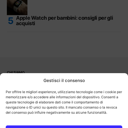
Apple Watch per bambini: consigli per gli
acquisti
CHI SIAMO
PUBBLICITÀ
Gestisci il consenso
CONTATTI
LAVORA CON NOI
Per offrire le migliori esperienze, utilizziamo tecnologie come i cookie per
memorizzare e/o accedere alle informazioni del dispositivo. Consenti a
queste tecnologie di elaborare dati come il comportamento di
navigazione o ID unici su questo sito. Il mancato consenso o la revoca
del consenso può influire negativamente su alcune funzionalità.
OutOfBit
Outofbit.it partecipa al Programma Affiliazione Amazon EU, un
programma di affiliazione che consente ai siti di percepire una