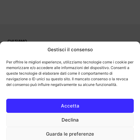
CHI SIAMO
PUBBLICITÀ
Gestisci il consenso
CONTATTI
LAVORA CON NOI
Per offrire le migliori esperienze, utilizziamo tecnologie come i cookie per
memorizzare e/o accedere alle informazioni del dispositivo. Consenti a
queste tecnologie di elaborare dati come il comportamento di
navigazione o ID unici su questo sito. Il mancato consenso o la revoca
del consenso può influire negativamente su alcune funzionalità.
OutOfBit
Outofbit.it partecipa al Programma Affiliazione Amazon EU, un
programma di affiliazione che consente ai siti di percepire una
commissione pubblicitaria pubblicizzando e fornendo link al sito
Accetta
Amazon.it. Amazon e il logo Amazon sono marchi registrati di
Amazon.com, Inc. o delle sue affiliate.
Declina
COPYRIGHT © 2013-2025 OUTOFBIT P.IVA 04140830243, TUTTI I
DIRITTI RISERVATI.
outofbit.it@gmail.com | outofbit@pec.it
Guarda le preferenze
Privacy
Cookie
Note legali