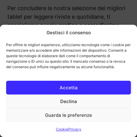
Per concludere la nostra selezione dei migliori
tablet per leggere riviste e quotidiane, ti
consigliamo questo
pratico e comodissimo
Gestisci il consenso
cuscino
che ti aiuterà a rendere la lettura (e la
visione di film e serie tv) ancora più comoda.
Per offrire le migliori esperienze, utilizziamo tecnologie come i cookie per
memorizzare e/o accedere alle informazioni del dispositivo. Consenti a
queste tecnologie di elaborare dati come il comportamento di
Grazie al suo
design a doppio bordo,
offre
navigazione o ID unici su questo sito. Il mancato consenso o la revoca
del consenso può influire negativamente su alcune funzionalità.
supporto a diverse angolazioni, ideale
per iPad,
tablet, Kindle, smartphone, libri e riviste
, sia in
piedi, seduti o sdraiati a letto. La pratica
Accetta
maniglia lo rende
perfetto per il trasporto
,
Declina
permettendoti di usare
i tuoi dispositivi
ovunque: a letto, sulla scrivania o in viaggio,
Guarda le preferenze
senza affaticare collo o mani.
Cookie
Privacy