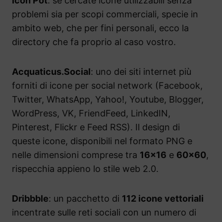
Icon Pot
: se cercate icone utilizzabili senza
problemi sia per scopi commerciali, specie in
ambito web, che per fini personali, ecco la
directory che fa proprio al caso vostro.
Acquaticus.Social
: uno dei siti internet più
forniti di icone per social network (Facebook,
Twitter, WhatsApp, Yahoo!, Youtube, Blogger,
WordPress, VK, FriendFeed, LinkedIN,
Pinterest, Flickr e Feed RSS). Il design di
queste icone, disponibili nel formato PNG e
nelle dimensioni comprese tra
16×16
e
60×60
,
rispecchia appieno lo stile web 2.0.
Dr
i
bbble
: un pacchetto di
112 icone vettoriali
incentrate sulle reti sociali con un numero di