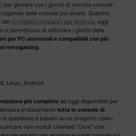
PC per giocare con i giochi di vecchie console
etrogames delle console più amate. Qualche
a dei
10 migliori emulatori per Android
, oggi
ci permettono di utilizzare i giochi delle
tori per PC universali e compatibili con più
 col retrogaming
.
X, Linux, Android
emulatore più completo
ad oggi disponibile per
 emulare praticamente
tutte le console di
e in questione è basato su un progetto open-
i scaricare vari moduli chiamati “Core” che
are necessario per emulare le varie console tra