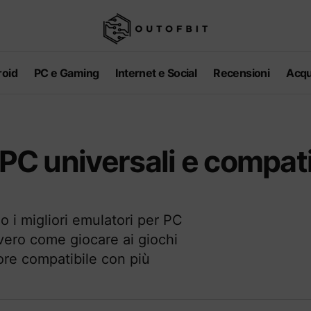
oid
PC e Gaming
Internet e Social
Recensioni
Acqu
 PC universali e compati
 i migliori emulatori per PC
vvero come giocare ai giochi
ore compatibile con più