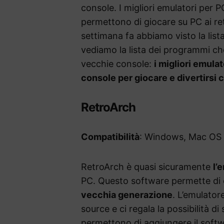
console. I migliori emulatori per 
permettono di giocare su PC ai r
settimana fa abbiamo visto la list
vediamo la lista dei programmi che 
vecchie console:
i migliori emula
consol
e per giocare e divertirsi
RetroArch
Compatibilità
: Windows, Mac OS 
RetroArch è quasi sicuramente
l’
PC. Questo software permette di
vecchia generazione
. L’emulator
source e ci regala la possibilità d
permettono di aggiungere il softw