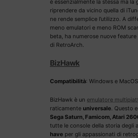
è essenzialmente la stessa ma la 
riprendere da vicino quella di iTun
ne rende semplice l’utilizzo. A d
meno emulatori e meno ROM scaric
beta, ha numerose nuove feature e
di RetroArch.
BizHawk
Compatibilità
: Windows e MacOS
BizHawk è un
emulatore multipiat
raticamente
universale
. Questo e
Sega Saturn, Famicom, Atari 26
tutte le console della storia degl
have
per gli appassionati di retro