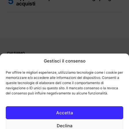
acquisti
CHI SIAMO
PUBBLICITÀ
Gestisci il consenso
CONTATTI
LAVORA CON NOI
Per offrire le migliori esperienze, utilizziamo tecnologie come i cookie per
memorizzare e/o accedere alle informazioni del dispositivo. Consenti a
queste tecnologie di elaborare dati come il comportamento di
navigazione o ID unici su questo sito. Il mancato consenso o la revoca
del consenso può influire negativamente su alcune funzionalità.
OutOfBit
Outofbit.it partecipa al Programma Affiliazione Amazon EU, un
programma di affiliazione che consente ai siti di percepire una
commissione pubblicitaria pubblicizzando e fornendo link al sito
Accetta
Amazon.it. Amazon e il logo Amazon sono marchi registrati di
Amazon.com, Inc. o delle sue affiliate.
Declina
COPYRIGHT © 2013-2025 OUTOFBIT P.IVA 04140830243, TUTTI I