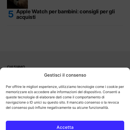
Apple Watch per bambini: consigli per gli
acquisti
CHI SIAMO
PUBBLICITÀ
Gestisci il consenso
CONTATTI
LAVORA CON NOI
Per offrire le migliori esperienze, utilizziamo tecnologie come i cookie per
memorizzare e/o accedere alle informazioni del dispositivo. Consenti a
queste tecnologie di elaborare dati come il comportamento di
navigazione o ID unici su questo sito. Il mancato consenso o la revoca
del consenso può influire negativamente su alcune funzionalità.
OutOfBit
Outofbit.it partecipa al Programma Affiliazione Amazon EU, un
programma di affiliazione che consente ai siti di percepire una
commissione pubblicitaria pubblicizzando e fornendo link al sito
Accetta
Amazon.it. Amazon e il logo Amazon sono marchi registrati di