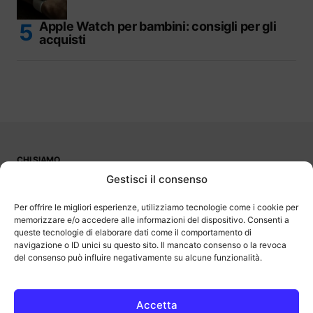
Apple Watch per bambini: consigli per gli
acquisti
CHI SIAMO
PUBBLICITÀ
Gestisci il consenso
CONTATTI
LAVORA CON NOI
Per offrire le migliori esperienze, utilizziamo tecnologie come i cookie per
memorizzare e/o accedere alle informazioni del dispositivo. Consenti a
queste tecnologie di elaborare dati come il comportamento di
navigazione o ID unici su questo sito. Il mancato consenso o la revoca
del consenso può influire negativamente su alcune funzionalità.
OutOfBit
Outofbit.it partecipa al Programma Affiliazione Amazon EU, un
programma di affiliazione che consente ai siti di percepire una
commissione pubblicitaria pubblicizzando e fornendo link al sito
Accetta
Amazon.it. Amazon e il logo Amazon sono marchi registrati di