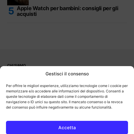
Apple Watch per bambini: consigli per gli
acquisti
CHI SIAMO
PUBBLICITÀ
Gestisci il consenso
CONTATTI
LAVORA CON NOI
Per offrire le migliori esperienze, utilizziamo tecnologie come i cookie per
memorizzare e/o accedere alle informazioni del dispositivo. Consenti a
queste tecnologie di elaborare dati come il comportamento di
navigazione o ID unici su questo sito. Il mancato consenso o la revoca
del consenso può influire negativamente su alcune funzionalità.
OutOfBit
Outofbit.it partecipa al Programma Affiliazione Amazon EU, un
programma di affiliazione che consente ai siti di percepire una
commissione pubblicitaria pubblicizzando e fornendo link al sito
Accetta
Amazon.it. Amazon e il logo Amazon sono marchi registrati di
Amazon.com, Inc. o delle sue affiliate.