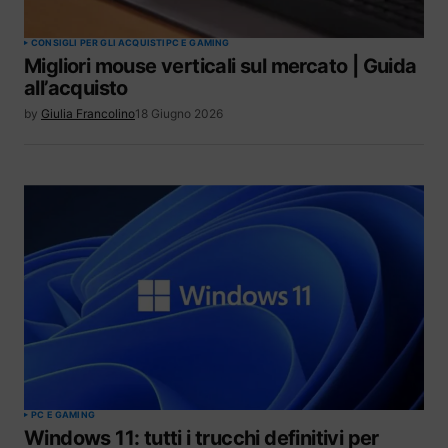
CONSIGLI PER GLI ACQUISTI
PC E GAMING
Migliori mouse verticali sul mercato | Guida
all’acquisto
by
Giulia Francolino
18 Giugno 2026
PC E GAMING
Windows 11: tutti i trucchi definitivi per