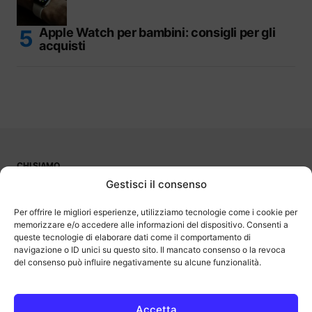
Apple Watch per bambini: consigli per gli
acquisti
CHI SIAMO
PUBBLICITÀ
Gestisci il consenso
CONTATTI
LAVORA CON NOI
Per offrire le migliori esperienze, utilizziamo tecnologie come i cookie per
memorizzare e/o accedere alle informazioni del dispositivo. Consenti a
queste tecnologie di elaborare dati come il comportamento di
navigazione o ID unici su questo sito. Il mancato consenso o la revoca
del consenso può influire negativamente su alcune funzionalità.
OutOfBit
Outofbit.it partecipa al Programma Affiliazione Amazon EU, un
programma di affiliazione che consente ai siti di percepire una
commissione pubblicitaria pubblicizzando e fornendo link al sito
Accetta