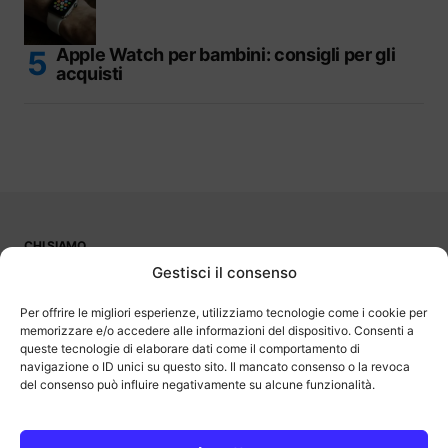
Apple Watch per bambini: consigli per gli
acquisti
CHI SIAMO
PUBBLICITÀ
Gestisci il consenso
CONTATTI
LAVORA CON NOI
Per offrire le migliori esperienze, utilizziamo tecnologie come i cookie per
memorizzare e/o accedere alle informazioni del dispositivo. Consenti a
queste tecnologie di elaborare dati come il comportamento di
navigazione o ID unici su questo sito. Il mancato consenso o la revoca
del consenso può influire negativamente su alcune funzionalità.
OutOfBit
Outofbit.it partecipa al Programma Affiliazione Amazon EU, un
programma di affiliazione che consente ai siti di percepire una
commissione pubblicitaria pubblicizzando e fornendo link al sito