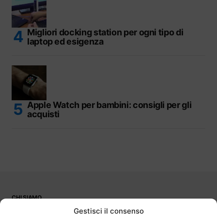
Migliori docking station per ogni tipo di
laptop ed esigenza
Apple Watch per bambini: consigli per gli
acquisti
CHI SIAMO
PUBBLICITÀ
Gestisci il consenso
CONTATTI