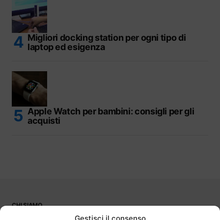
Migliori docking station per ogni tipo di
laptop ed esigenza
Apple Watch per bambini: consigli per gli
acquisti
CHI SIAMO
PUBBLICITÀ
Gestisci il consenso