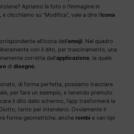
unzione? Apriamo la foto o l’immagine in
 e clicchiamo su “Modifica”, vale a dire l’
icona
rrispondente all’icona dell’
emoji
. Nel quadro
liberamente con il dito, per trascinamento, una
namente corretta dall’
applicazione
, la quale
ivo
di
disegno
.
ionato, di forma perfetta, possiamo tracciare
ale, per fare un esempio, e tenendo premuto
are il dito dallo schermo, l’app trasformerà la
 Giotto, tanto per intenderci. Ovviamente il
altre forme geometriche, anche
rombi
e vari tipi