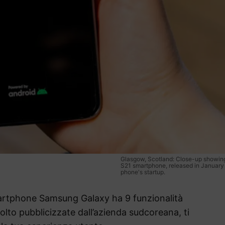
Glasgow, Scotland: Close-up showi
S21 smartphone, released in January 
phone's startup.
artphone Samsung Galaxy ha 9 funzionalità
to pubblicizzate dall’azienda sudcoreana, ti