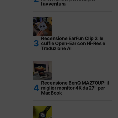
l’avventura
Recensione EarFun Clip 2: le
cuffie Open-Ear con Hi-Res e
Traduzione AI
Recensione BenQ MA270UP: il
miglior monitor 4K da 27″ per
MacBook