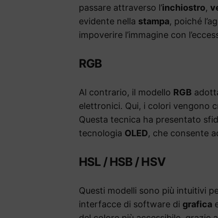
passare attraverso l’
inchiostro
,
v
evidente nella
stampa
, poiché l’a
impoverire l’immagine con l’eccess
RGB
Al contrario, il modello
RGB
adotta
elettronici. Qui, i colori vengono
Questa tecnica ha presentato sfide
tecnologia
OLED
, che consente ad
HSL / HSB / HSV
Questi modelli sono più intuitivi pe
interfacce di software di
grafica
del colore più accessibile, grazie a