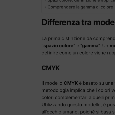
Comprendere la gamma di colore
Differenza tra model
La prima distinzione da comprende
“
spazio colore
” e “
gamma
“. Un
mo
definire come un colore viene rapp
CMYK
Il modello
CMYK
è basato su una 
metodologia implica che i colori v
colori complementari a quelli prima
Utilizzando questo modello, è poss
all’occhio umano, poiché si basa s