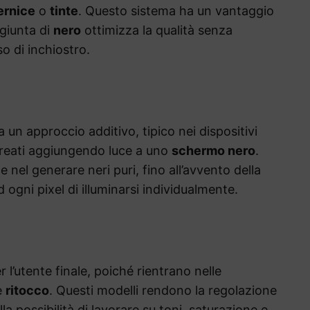
ernice
o
tinte
. Questo sistema ha un vantaggio
ggiunta di
nero
ottimizza la qualità senza
o di inchiostro.
 un approccio additivo, tipico nei dispositivi
 creati aggiungendo luce a uno
schermo nero
.
 nel generare neri puri, fino all’avvento della
 ogni pixel di illuminarsi individualmente.
r l’utente finale, poiché rientrano nelle
e
ritocco
. Questi modelli rendono la regolazione
lla possibilità di lavorare su toni, saturazione e