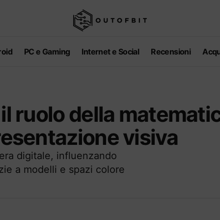
oid
PC e Gaming
Internet e Social
Recensioni
Acqu
il ruolo della matemati
resentazione visiva
era digitale, influenzando
razie a modelli e spazi colore