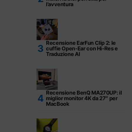
l’avventura
Recensione EarFun Clip 2: le
cuffie Open-Ear con Hi-Res e
Traduzione AI
Recensione BenQ MA270UP: il
miglior monitor 4K da 27″ per
MacBook