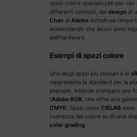
spazi colore specializzati per vari
differenti contesti, dal
design
di 
Chan
di
Adobe
sottolinea l’import
evidenziando che alcuni sono legat
dall’hardware.
Esempi di spazi colore
Uno degli spazi più comuni è lo
s
rappresenta lo standard per la pi
esempio, intende stampare una fot
l’
Adobe RGB
, che offre una gamma
CMYK
. Spazi come
CIELAB
sono 
coerenza del colore su diversi dispo
color grading
.